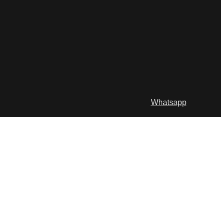
Whatsapp
ecommerce
Projetos de flagships para marcas
globais