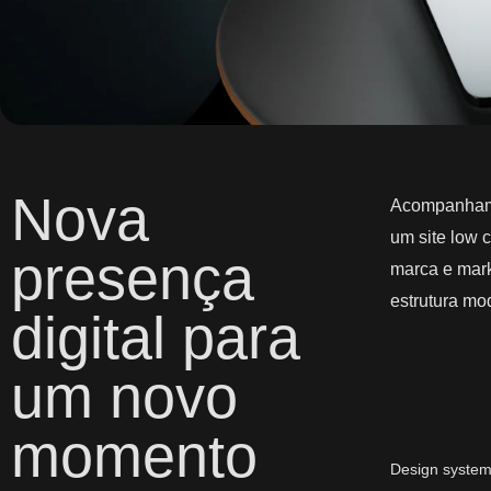
Nova
Acompanhamos
um site low c
presença
marca e mark
estrutura mod
digital para
um novo
momento​
Design system 